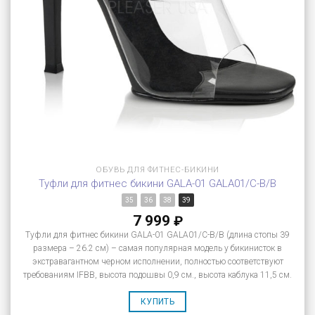
ОБУВЬ ДЛЯ ФИТНЕС-БИКИНИ
Туфли для фитнес бикини GALA-01 GALA01/C-B/B
35
36
38
39
7 999
₽
Туфли для фитнес бикини GALA-01 GALA01/C-B/B (длина стопы 39
размера – 26.2 см) – самая популярная модель у бикинисток в
экстравагантном черном исполнении, полностью соответствуют
требованиям IFBB, высота подошвы 0,9 см., высота каблука 11,5 см.
КУПИТЬ