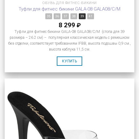
ОБУВЬ ДЛЯ ФИТНЕС-БИКИНИ
Туфли для фитнес бикини GALA-08 GALA08/C/M
35
36
37
38
39
41
8 299
₽
Туфли для фитнес бикини GALA-08 GALA08/C/M (стопа для 39
размера – 26.2 см) – популярная классическая модель с ремешком
без отделки, соответствует требованиям IFBB, высота подошвы 0,9 см.,
высота каблука 11,5 см.
КУПИТЬ