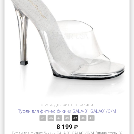
ОБУВЬ ДЛЯ ФИТНЕС-БИКИНИ
Туфли для фитнес бикини GALA-01 GALA01/C/M
35
36
37
38
39
40
41
8 199
₽
Туфли для фитнес-бикини GALA-01 GALA01/C/M (длина стопы 39