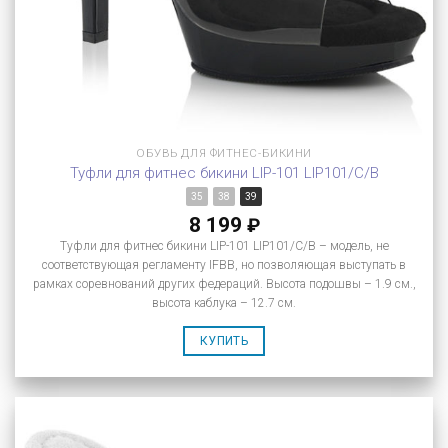
ОБУВЬ ДЛЯ ФИТНЕС-БИКИНИ
Туфли для фитнес бикини LIP-101 LIP101/C/B
35
38
39
8 199
₽
Туфли для фитнес бикини LIP-101 LIP101/C/B – модель, не
соответствующая регламенту IFBB, но позволяющая выступать в
рамках соревнований других федераций. Высота подошвы – 1.9 см.,
высота каблука – 12.7 см.
КУПИТЬ