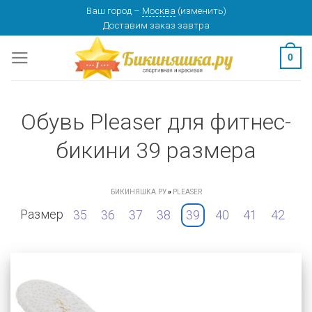
Skip
Ваш город
–
Москва
(
изменить
)
Доставим заказ
завтра
to
content
0
Обувь Pleaser для фитнес-
бикини 39 размера
БИКИНЯШКА.РУ
»
PLEASER
Размер
35
36
37
38
39
40
41
42