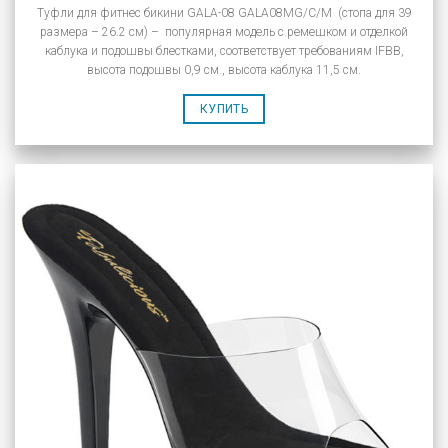
Туфли для фитнес бикини GALA-08 GALA08MG/C/M (стопа для 39
размера – 26.2 см) – популярная модель с ремешком и отделкой
каблука и подошвы блестками, соответствует требованиям IFBB,
высота подошвы 0,9 см., высота каблука 11,5 см.
КУПИТЬ