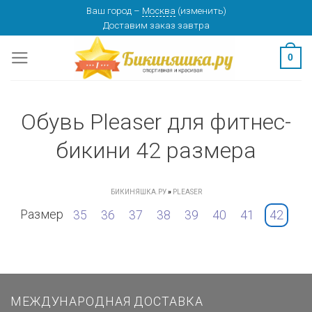
Skip
Ваш город
–
Москва
(
изменить
)
Доставим заказ
завтра
to
content
0
Обувь Pleaser для фитнес-
бикини 42 размера
БИКИНЯШКА.РУ
»
PLEASER
Размер
35
36
37
38
39
40
41
42
МЕЖДУНАРОДНАЯ ДОСТАВКА