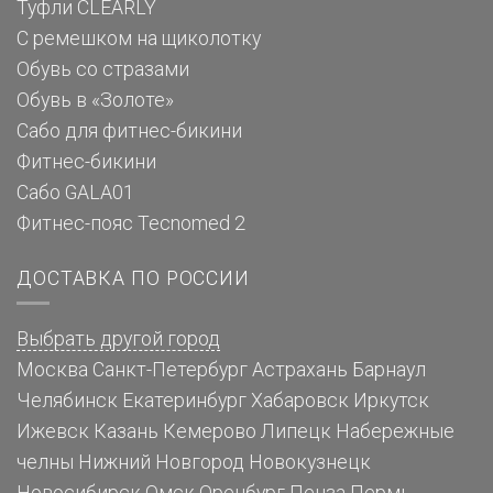
Туфли CLEARLY
С ремешком на щиколотку
Обувь со стразами
Обувь в «Золоте»
Сабо для фитнес-бикини
Фитнес-бикини
Сабо GALA01
Фитнес-пояс Tecnomed 2
ДОСТАВКА ПО РОССИИ
Выбрать другой город
Москва
Санкт-Петербург
Астрахань
Барнаул
Челябинск
Екатеринбург
Хабаровск
Иркутск
Ижевск
Казань
Кемерово
Липецк
Набережные
челны
Нижний Новгород
Новокузнецк