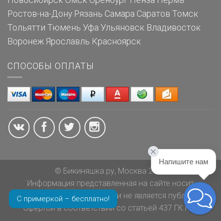
Новосибирск
Омск
Оренбург
Пенза
Пермь
Ростов-на-Дону
Рязань
Самара
Саратов
Томск
Тольятти
Тюмень
Уфа
Ульяновск
Владивосток
Воронеж
Ярославль
Красноярск
СПОСОБЫ ОПЛАТЫ
Напишите нам
© Бикиняшка.ру, Москва 2026
Информация представленная на сайте носит
ознакомительный характер и не является публичной
С примеркой – бесплатно!
офертой в соответствии со статьей 437 ГК РФ.