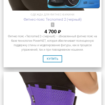
ОДЕЖДА ДЛЯ ФИТНЕС-БИКИНИ
Фитнес-пояс Tecnomed 2 (черный)
S
4 700
₽
Фитнес-пояс «Tecnomed 2» (черный) – обновленный фитнес-пояс на
базе технологии PowerNET, которая обеспечивает полноценную
поддержку спины и моделирование фигуры, как в процессе
упражнений, так и при повседневном ношении.
КУПИТЬ