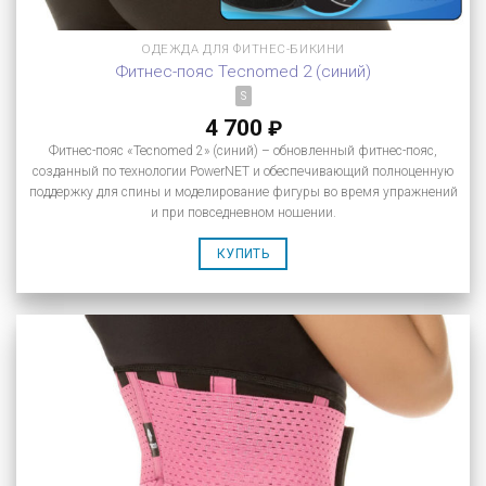
ОДЕЖДА ДЛЯ ФИТНЕС-БИКИНИ
Фитнес-пояс Tecnomed 2 (синий)
S
4 700
₽
Фитнес-пояс «Tecnomed 2» (синий) – обновленный фитнес-пояс,
созданный по технологии PowerNET и обеспечивающий полноценную
поддержку для спины и моделирование фигуры во время упражнений
и при повседневном ношении.
КУПИТЬ