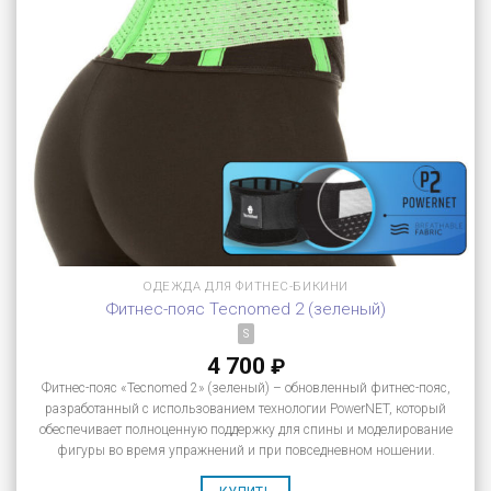
ОДЕЖДА ДЛЯ ФИТНЕС-БИКИНИ
Фитнес-пояс Tecnomed 2 (зеленый)
S
4 700
₽
Фитнес-пояс «Tecnomed 2» (зеленый) – обновленный фитнес-пояс,
разработанный с использованием технологии PowerNET, который
обеспечивает полноценную поддержку для спины и моделирование
фигуры во время упражнений и при повседневном ношении.