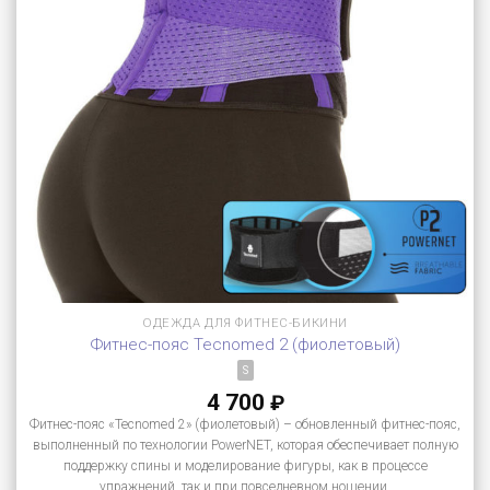
ОДЕЖДА ДЛЯ ФИТНЕС-БИКИНИ
Фитнес-пояс Tecnomed 2 (фиолетовый)
S
4 700
₽
Фитнес-пояс «Tecnomed 2» (фиолетовый) – обновленный фитнес-пояс,
выполненный по технологии PowerNET, которая обеспечивает полную
поддержку спины и моделирование фигуры, как в процессе
упражнений, так и при повседневном ношении.