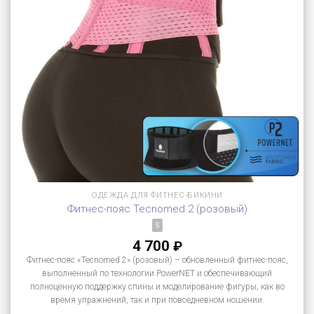
ОДЕЖДА ДЛЯ ФИТНЕС-БИКИНИ
Фитнес-пояс Tecnomed 2 (розовый)
S
4 700
₽
Фитнес-пояс «Tecnomed 2» (розовый) – обновленный фитнес-пояс,
выполненный по технологии PowerNET и обеспечивающий
полноценную поддержку спины и моделирование фигуры, как во
время упражнений, так и при повседневном ношении.