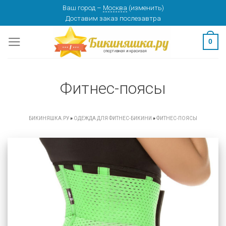
Skip
Ваш город
–
Москва
(
изменить
)
Доставим заказ
послезавтра
to
content
0
Фитнес-поясы
БИКИНЯШКА.РУ
»
ОДЕЖДА ДЛЯ ФИТНЕС-БИКИНИ
»
ФИТНЕС-ПОЯСЫ