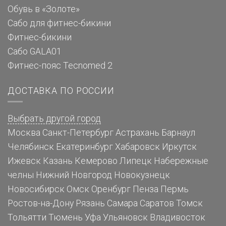
Обувь в «Золоте»
Сабо для фитнес-бикини
Фитнес-бикини
Сабо GALA01
Фитнес-пояс Tecnomed 2
ДОСТАВКА ПО РОССИИ
Выбрать другой город
Москва
Санкт-Петербург
Астрахань
Барнаул
Челябинск
Екатеринбург
Хабаровск
Иркутск
Ижевск
Казань
Кемерово
Липецк
Набережные
челны
Нижний Новгород
Новокузнецк
Новосибирск
Омск
Оренбург
Пенза
Пермь
Ростов-на-Дону
Рязань
Самара
Саратов
Томск
Тольятти
Тюмень
Уфа
Ульяновск
Владивосток