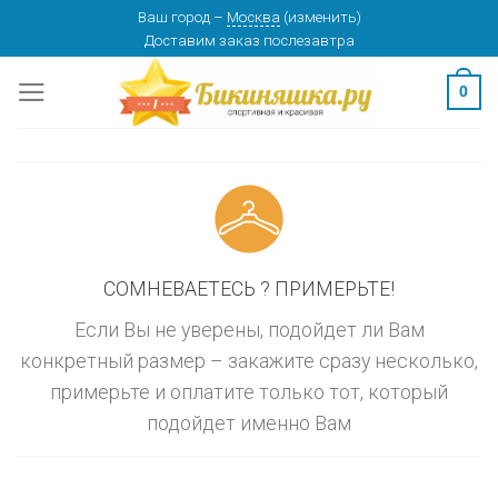
Skip
Ваш город
–
Москва
(
изменить
)
изменить
МОСКВА
Доставим заказ
послезавтра
to
content
0
СОМНЕВАЕТЕСЬ ? ПРИМЕРЬТЕ!
Если Вы не уверены, подойдет ли Вам
конкретный размер – закажите сразу несколько,
примерьте и оплатите только тот, который
подойдет именно Вам