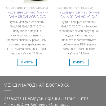
ОБУВЬ ДЛЯ ФИТНЕС-БИКИНИ
ОБУВЬ ДЛЯ ФИТНЕС-БИКИНИ
Туфли для фитнес бикини
Туфли для фитнес бикини
GALA-08 GALA08/C-G/C
GALA-01 GALA01/C-G/C
Туфли для фитнес бикини
Туфли для фитнес-бикини
GALA-08 GALA08/C-G/C –
GALA01/C-G/C – «Золотое»
популярная модель в
исполнение самой популярной
«золотом» исполнении с
модели у бикинисток,
поддерживающим ремешком,
полностью соответствуют
соответствует требованиям
требованиям IFBB, высота
IFBB, высота подошвы 0,9 см.,
подошвы 0,9 см., высота
высота каблука 11,5 см.
каблука 11,5 см.
КУПИТЬ
КУПИТЬ
МЕЖДУНАРОДНАЯ ДОСТАВКА
Казахстан
Беларусь
Украина
Латвия
Литва
Эстония
Азербайджан
Молдавия