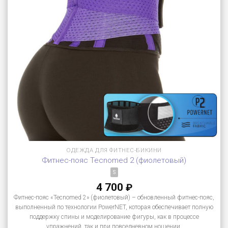
ОДЕЖДА ДЛЯ ФИТНЕС-БИКИНИ
Фитнес-пояс Tecnomed 2 (фиолетовый)
S
4 700
₽
Фитнес-пояс «Tecnomed 2» (фиолетовый) – обновленный фитнес-пояс,
выполненный по технологии PowerNET, которая обеспечивает полную
поддержку спины и моделирование фигуры, как в процессе
упражнений, так и при повседневном ношении.