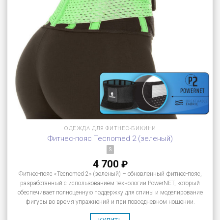
ОДЕЖДА ДЛЯ ФИТНЕС-БИКИНИ
Фитнес-пояс Tecnomed 2 (зеленый)
S
4 700
₽
Фитнес-пояс «Tecnomed 2» (зеленый) – обновленный фитнес-пояс,
разработанный с использованием технологии PowerNET, который
обеспечивает полноценную поддержку для спины и моделирование
фигуры во время упражнений и при повседневном ношении.