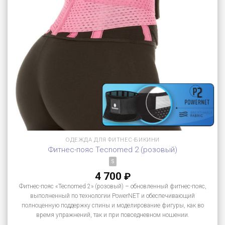
ОДЕЖДА ДЛЯ ФИТНЕС-БИКИНИ
Фитнес-пояс Tecnomed 2 (розовый)
S
4 700
₽
Фитнес-пояс «Tecnomed 2» (розовый) – обновленный фитнес-пояс,
выполненный по технологии PowerNET и обеспечивающий
полноценную поддержку спины и моделирование фигуры, как во
время упражнений, так и при повседневном ношении.