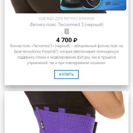
ОДЕЖДА ДЛЯ ФИТНЕС-БИКИНИ
Фитнес-пояс Tecnomed 2 (черный)
S
4 700
₽
Фитнес-пояс «Tecnomed 2» (черный) – обновленный фитнес-пояс на
базе технологии PowerNET, которая обеспечивает полноценную
поддержку спины и моделирование фигуры, как в процессе
упражнений, так и при повседневном ношении.
КУПИТЬ