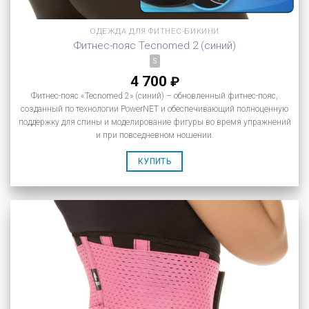
ОДЕЖДА ДЛЯ ФИТНЕС-БИКИНИ
Фитнес-пояс Tecnomed 2 (синий)
S
4 700
₽
Фитнес-пояс «Tecnomed 2» (синий) – обновленный фитнес-пояс,
созданный по технологии PowerNET и обеспечивающий полноценную
поддержку для спины и моделирование фигуры во время упражнений
и при повседневном ношении.
КУПИТЬ