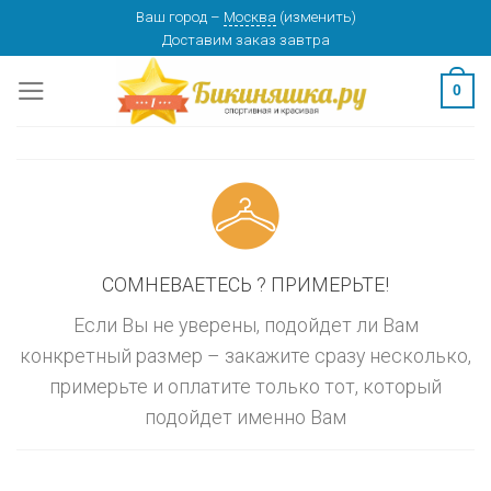
Skip
Ваш город
–
Москва
(
изменить
)
изменить
МОСКВА
Доставим заказ
завтра
to
content
0
СОМНЕВАЕТЕСЬ ? ПРИМЕРЬТЕ!
Если Вы не уверены, подойдет ли Вам
конкретный размер – закажите сразу несколько,
примерьте и оплатите только тот, который
подойдет именно Вам