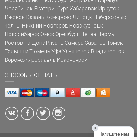
Москва
Санкт-Петербург
Астрахань
Барнаул
Челябинск
Екатеринбург
Хабаровск
Иркутск
Ижевск
Казань
Кемерово
Липецк
Набережные
челны
Нижний Новгород
Новокузнецк
Новосибирск
Омск
Оренбург
Пенза
Пермь
Ростов-на-Дону
Рязань
Самара
Саратов
Томск
Тольятти
Тюмень
Уфа
Ульяновск
Владивосток
Воронеж
Ярославль
Красноярск
СПОСОБЫ ОПЛАТЫ
Напишите нам