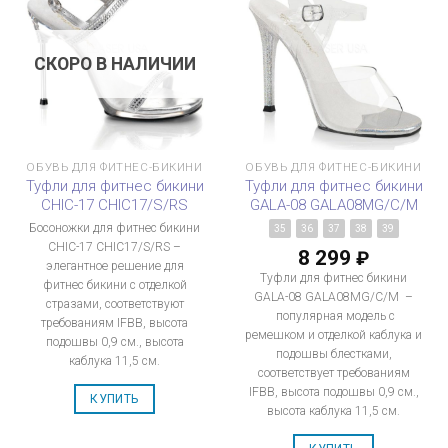
СКОРО В НАЛИЧИИ
ОБУВЬ ДЛЯ ФИТНЕС-БИКИНИ
ОБУВЬ ДЛЯ ФИТНЕС-БИКИНИ
Туфли для фитнес бикини
Туфли для фитнес бикини
CHIC-17 CHIC17/S/RS
GALA-08 GALA08MG/C/M
Босоножки для фитнес бикини
35
36
37
38
39
CHIC-17 CHIC17/S/RS –
8 299
₽
элегантное решение для
Туфли для фитнес бикини
фитнес бикини с отделкой
GALA-08 GALA08MG/C/M –
стразами, соответствуют
популярная модель с
требованиям IFBB, высота
ремешком и отделкой каблука и
подошвы 0,9 см., высота
подошвы блестками,
каблука 11,5 см.
соответствует требованиям
IFBB, высота подошвы 0,9 см.,
КУПИТЬ
высота каблука 11,5 см.