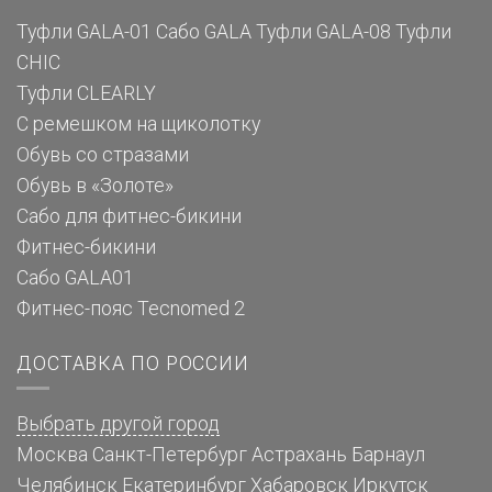
Туфли GALA-01
Сабо GALA
Туфли GALA-08
Туфли
CHIC
Туфли CLEARLY
С ремешком на щиколотку
Обувь со стразами
Обувь в «Золоте»
Сабо для фитнес-бикини
Фитнес-бикини
Сабо GALA01
Фитнес-пояс Tecnomed 2
ДОСТАВКА ПО РОССИИ
Выбрать другой город
Москва
Санкт-Петербург
Астрахань
Барнаул
Челябинск
Екатеринбург
Хабаровск
Иркутск