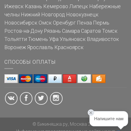
Ижевск
Казань
Кемерово
Липецк
Набережные
челны
Нижний Новгород
Новокузнецк
Новосибирск
Омск
Оренбург
Пенза
Пермь
Ростов-на-Дону
Рязань
Самара
Саратов
Томск
Тольятти
Тюмень
Уфа
Ульяновск
Владивосток
Воронеж
Ярославль
Красноярск
СПОСОБЫ ОПЛАТЫ
Напишите нам
© Бикиняшка.ру, Москва 2026