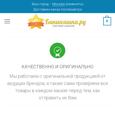
Skip
Ваш город
–
Москва
(
изменить
)
изменить
МОСКВА
Доставим заказ
послезавтра
to
content
0
КАЧЕСТВЕННО И ОРИГИНАЛЬНО
Мы работаем с оригинальной продукцией от
ведущих брендов, а также сами проверяем все
товары в каждом заказе перед тем, как
отправить их Вам