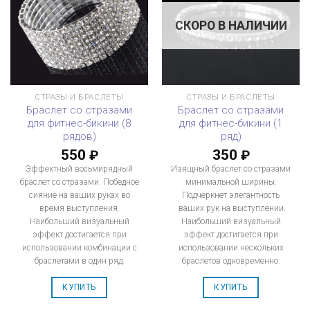
СКОРО В НАЛИЧИИ
СТРАЗЫ И БРАСЛЕТЫ
СТРАЗЫ И БРАСЛЕТЫ
Браслет со стразами
Браслет со стразами
для фитнес-бикини (8
для фитнес-бикини (1
рядов)
ряд)
550
350
₽
₽
Эффектный восьмирядный
Изящный браслет со стразами
браслет со стразами. Победное
минимальной ширины.
сияние на ваших руках во
Подчеркнет элегантность
время выступления.
ваших рук на выступлении.
Наибольший визуальный
Наибольший визуальный
эффект достигается при
эффект достигается при
использовании комбинации с
использовании нескольких
браслетами в один ряд.
браслетов одновременно.
КУПИТЬ
КУПИТЬ