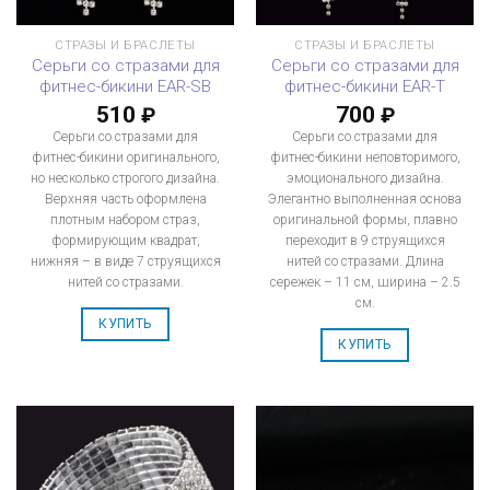
СТРАЗЫ И БРАСЛЕТЫ
СТРАЗЫ И БРАСЛЕТЫ
Серьги со стразами для
Серьги со стразами для
фитнес-бикини EAR-SB
фитнес-бикини EAR-T
510
700
₽
₽
Серьги со стразами для
Серьги со стразами для
фитнес-бикини оригинального,
фитнес-бикини неповторимого,
но несколько строгого дизайна.
эмоционального дизайна.
Верхняя часть оформлена
Элегантно выполненная основа
плотным набором страз,
оригинальной формы, плавно
формирующим квадрат,
переходит в 9 струящихся
нижняя – в виде 7 струящихся
нитей со стразами. Длина
нитей со стразами.
сережек – 11 см, ширина – 2.5
см.
КУПИТЬ
КУПИТЬ