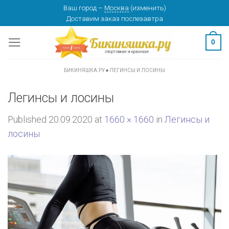
Skip
Ваш город
–
Москва
(
изменить
)
Доставим заказ
послезавтра
to
content
0
БИКИНЯШКА.РУ
»
ЛЕГИНСЫ И ЛОСИНЫ
Легинсы и лосины
Published
20.09.2020
at
1660 × 1660
in
Легинсы и
лосины