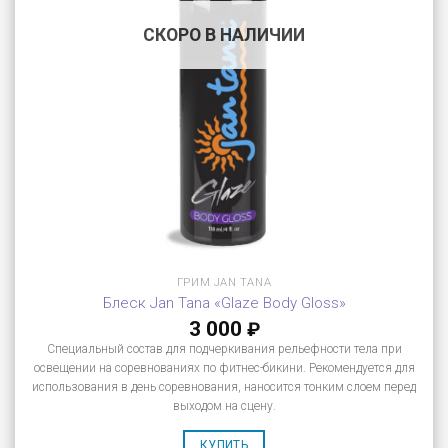
СКОРО В НАЛИЧИИ
ГРИМ JAN TANA
Блеск Jan Tana «Glaze Body Gloss»
3 000
₽
Специальный состав для подчеркивания рельефности тела при
освещении на соревнованиях по фитнес-бикини. Рекомендуется для
использования в день соревнования, наносится тонким слоем перед
выходом на сцену.
КУПИТЬ