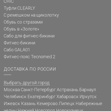
CHIC
Туфли CLEARLY
С ремешком на щиколотку
Обувь со стразами
Обувь в «Золоте»
Сабо для фитнес-бикини
Фитнес-бикини
Сабо GALA01
Фитнес-пояс Tecnomed 2
ДОСТАВКА ПО РОССИИ
Выбрать другой город
Москва
Санкт-Петербург
Астрахань
Барнаул
Челябинск
Екатеринбург
Хабаровск
Иркутск
Ижевск
Казань
Кемерово
Липецк
Набережные
челны
Нижний Новгород
Новокузнецк