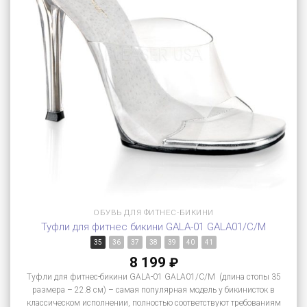
ОБУВЬ ДЛЯ ФИТНЕС-БИКИНИ
Туфли для фитнес бикини GALA-01 GALA01/C/M
35
36
37
38
39
40
41
8 199
₽
Туфли для фитнес-бикини GALA-01 GALA01/C/M (длина стопы 35
размера – 22.8 см) – самая популярная модель у бикинисток в
классическом исполнении, полностью соответствуют требованиям