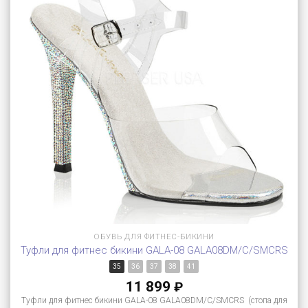
ОБУВЬ ДЛЯ ФИТНЕС-БИКИНИ
Туфли для фитнес бикини GALA-08 GALA08DM/C/SMCRS
35
36
37
38
41
11 899
₽
Туфли для фитнес бикини GALA-08 GALA08DM/C/SMCRS (стопа для