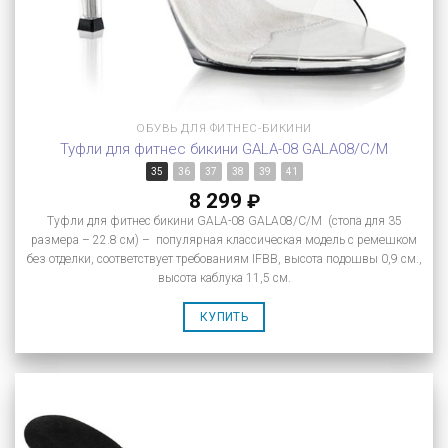
ОБУВЬ ДЛЯ ФИТНЕС-БИКИНИ
Туфли для фитнес бикини GALA-08 GALA08/C/M
35
36
37
38
39
41
8 299
₽
Туфли для фитнес бикини GALA-08 GALA08/C/M (стопа для 35
размера – 22.8 см) – популярная классическая модель с ремешком
без отделки, соответствует требованиям IFBB, высота подошвы 0,9 см.,
высота каблука 11,5 см.
КУПИТЬ