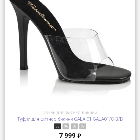
ОБУВЬ ДЛЯ ФИТНЕС-БИКИНИ
Туфли для фитнес бикини GALA-01 GALA01/C-B/B
35
36
38
39
7 999
₽