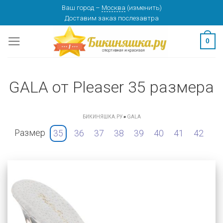
Skip
Ваш город
–
Москва
(
изменить
)
Доставим заказ
послезавтра
to
content
0
GALA от Pleaser 35 размера
БИКИНЯШКА.РУ
»
GALA
Размер
35
36
37
38
39
40
41
42