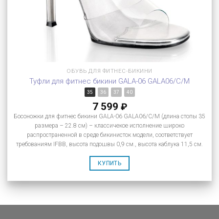
ОБУВЬ ДЛЯ ФИТНЕС-БИКИНИ
Туфли для фитнес бикини GALA-06 GALA06/C/M
35
36
37
40
7 599
₽
Босоножки для фитнес бикини GALA-06 GALA06/C/M (длина стопы 35
размера – 22.8 см) – классичекое исполнение широко
распространенной в среде бикинисток модели, соответствует
требованиям IFBB, высота подошвы 0,9 см., высота каблука 11,5 см.
КУПИТЬ