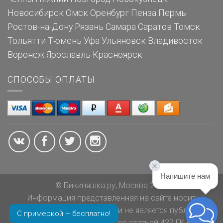
Новосибирск
Омск
Оренбург
Пенза
Пермь
Ростов-на-Дону
Рязань
Самара
Саратов
Томск
Тольятти
Тюмень
Уфа
Ульяновск
Владивосток
Воронеж
Ярославль
Красноярск
СПОСОБЫ ОПЛАТЫ
Напишите нам
© Бикиняшка.ру, Москва 2026
Информация представленная на сайте носит
ознакомительный характер и не является публичной
С примеркой – бесплатно!
офертой в соответствии со статьей 437 ГК РФ.